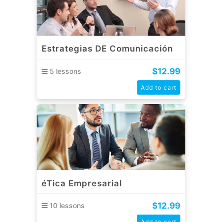
Estrategias DE Comunicación
$
12.99
5 lessons
Add to cart
éTica Empresarial
$
12.99
10 lessons
Add to cart